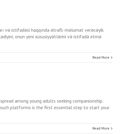
rı və istifadəsi haqqında ətraflı məlumat verəcəyik.
diyini, onun yeni xüsusiyyətlərini və istifadə etmə
Read More
despread among young adults seeking companionship..
such platforms is the first essential step to start your
Read More