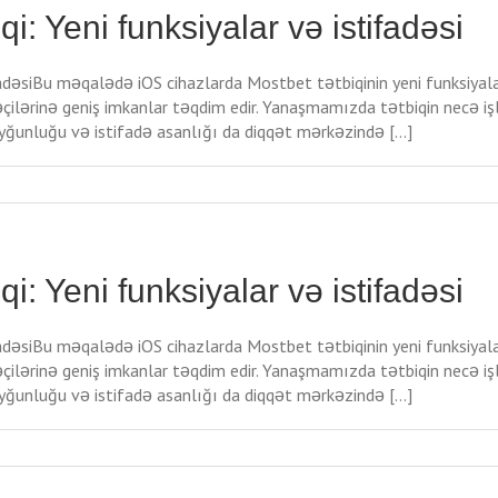
i: Yeni funksiyalar və istifadəsi
alar
fadəsiBu məqalədə iOS cihazlarda Mostbet tətbiqinin yeni funksiyala
lərinə geniş imkanlar təqdim edir. Yanaşmamızda tətbiqin necə işlə
si
 uyğunluğu və istifadə asanlığı da diqqət mərkəzində […]
rda
t
i: Yeni funksiyalar və istifadəsi
alar
fadəsiBu məqalədə iOS cihazlarda Mostbet tətbiqinin yeni funksiyala
lərinə geniş imkanlar təqdim edir. Yanaşmamızda tətbiqin necə işlə
si
 uyğunluğu və istifadə asanlığı da diqqət mərkəzində […]
rda