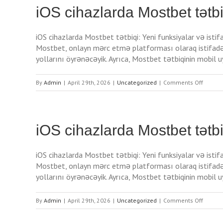
iOS cihazlarda Mostbet tətbiq
tətbiqi:
Yeni
funksiy
iOS cihazlarda Mostbet tətbiqi: Yeni funksiyalar və isti
və
Mostbet, onlayn mərc etmə platforması olaraq istifadəçi
istifadə
yollarını öyrənəcəyik. Ayrıca, Mostbet tətbiqinin mobil
on
By
Admin
|
April 29th, 2026
|
Uncategorized
|
Comments Off
iOS
cihazla
Mostbe
iOS cihazlarda Mostbet tətbiq
tətbiqi:
Yeni
funksiy
iOS cihazlarda Mostbet tətbiqi: Yeni funksiyalar və isti
və
Mostbet, onlayn mərc etmə platforması olaraq istifadəçi
istifadə
yollarını öyrənəcəyik. Ayrıca, Mostbet tətbiqinin mobil
on
By
Admin
|
April 29th, 2026
|
Uncategorized
|
Comments Off
iOS
cihazla