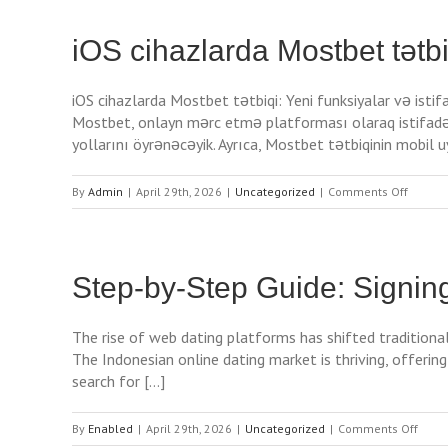
Mostbe
iOS cihazlarda Mostbet tətbiq
tətbiqi:
Yeni
funksiy
iOS cihazlarda Mostbet tətbiqi: Yeni funksiyalar və isti
və
Mostbet, onlayn mərc etmə platforması olaraq istifadəçi
istifadə
yollarını öyrənəcəyik. Ayrıca, Mostbet tətbiqinin mobil
on
By
Admin
|
April 29th, 2026
|
Uncategorized
|
Comments Off
iOS
cihazla
Mostbe
Step-by-Step Guide: Signing
tətbiqi:
Yeni
funksiy
The rise of web dating platforms has shifted tradition
və
The Indonesian online dating market is thriving, offerin
istifadə
search for […]
on
By
Enabled
|
April 29th, 2026
|
Uncategorized
|
Comments Off