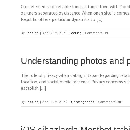
которые
Core elements of reliable long-distance love with Domin
стоит
partners separated by distance When open site it comes 
знать
Republic offers particular dynamics to […]
on
By
Enabled
|
April 29th, 2026
|
dating
|
Comments Off
Mastering
trust
in
Understanding photos and p
Dominican
long-
distance
The role of privacy when dating in Japan Regarding relati
relationships
location, and social media presence. Privacy concerns st
establish […]
on
By
Enabled
|
April 29th, 2026
|
Uncategorized
|
Comments Off
Unde
phot
and
iOS cihazlarda Mostbet tətbiq
priva