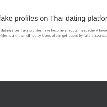
fake profiles on Thai dating platf
:
ng
dating sites, fake profiles have become a regular headache. A large
files is a known difficulty. Users often get duped by fake accounts
esia’s
g