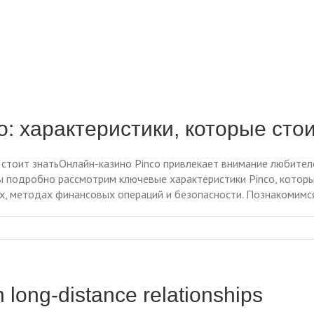
: характеристики, которые стои
е стоит знатьОнлайн-казино Pinco привлекает внимание любите
ы подробно рассмотрим ключевые характеристики Pinco, которы
х, методах финансовых операций и безопасности. Познакомимся 
 long-distance relationships
ки,