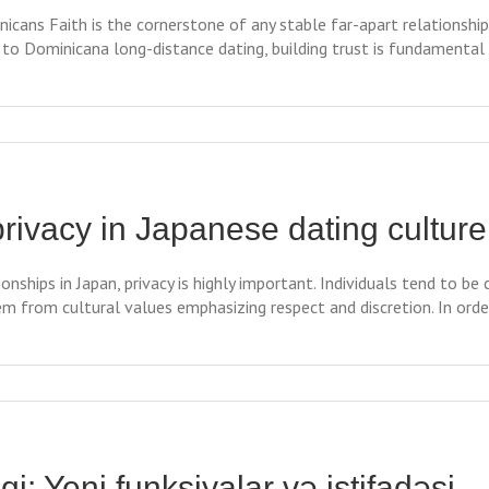
icans Faith is the cornerstone of any stable far-apart relationship
to Dominicana long-distance dating, building trust is fundamental
rivacy in Japanese dating culture
onships in Japan, privacy is highly important. Individuals tend to be
em from cultural values emphasizing respect and discretion. In order
rstanding
os
i: Yeni funksiyalar və istifadəsi
cy