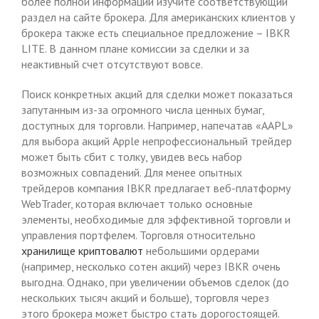
более полной информации изучите соответствующий
раздел на сайте брокера. Для американских клиентов у
брокера также есть специальное предложение – IBKR
LITE. В данном плане комиссии за сделки и за
неактивный счет отсутствуют вовсе.
Поиск конкретных акций для сделки может показаться
запутанным из-за огромного числа ценных бумаг,
доступных для торговли. Например, напечатав «AAPL»
для выбора акций Apple непрофессиональный трейдер
может быть сбит с толку, увидев весь набор
возможных совпадений. Для менее опытных
трейдеров компания IBKR предлагает веб-платформу
WebTrader, которая включает только основные
элементы, необходимые для эффективной торговли и
управления портфелем. Торговля относительно
хранилище криптовалют
небольшими ордерами
(например, несколько сотен акций) через IBKR очень
выгодна. Однако, при увеличении объемов сделок (до
нескольких тысяч акций и больше), торговля через
этого брокера может быстро стать дорогостоящей.