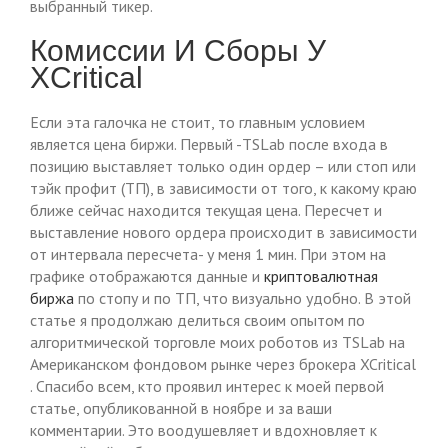
выбранный тикер.
Комиссии И Сборы У
XCritical
Если эта галочка не стоит, то главным условием
является цена биржи. Первый -ТSLab после входа в
позицию выставляет только один ордер – или стоп или
тэйк профит (ТП), в зависимости от того, к какому краю
ближе сейчас находится текущая цена. Пересчет и
выставление нового ордера происходит в зависимости
от интервала пересчета- у меня 1 мин. При этом на
графике отображаются данные и
криптовалютная
биржа
по стопу и по ТП, что визуально удобно. В этой
статье я продолжаю делиться своим опытом по
алгоритмической торговле моих роботов из TSLab на
Американском фондовом рынке через брокера XCritical
. Спасибо всем, кто проявил интерес к моей первой
статье, опубликованной в ноябре и за ваши
комментарии. Это воодушевляет и вдохновляет к